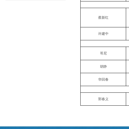
蔡新红
许建中
哥尼
胡静
华回春
郭春义